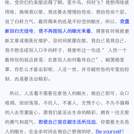
啥，受你们约束那还得了啊，笼中鸟，何时飞？我想用啥就
用啥，换做我以前，我还要去慢慢给他说，我给他说个屁，
说了白耗力气，最终得来的还是不好受的眼光，所以，
我重
新回归无线电
，
我不再按别人的眼光来看
，博客有时候就更
新文章或做美化维护，没时间就摆在那，我自己是我自己，
我不想活成别人口中的样子，我曾听过一句话:” 人性一个
最特别的弱点就是：在意别人如何看待自己”，被黑暗笼
罩，你怎么才能出彩呢，人活一世，并非被世俗的牢笼给控
制，而是要活出精彩。
所以，人活着不需要在意他人的眼光，做自己即可，众口
难调，坦坦荡荡，不坑人，不害人，无愧于心，不为不值得
的人去劳累废心，愿我们能活出生命的精彩，拥有一往无前
的勇气和底气，
即使自己现在被生活所压迫
，你需要无关他
人的眼光，在业余时间去做自己想做的吧，
Be yourself！