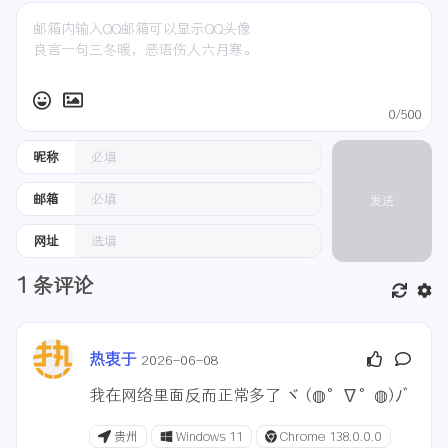
0/500
昵称
邮箱
发送
网址
1
条评论
热衷于
2026-06-08
我在网络里面反而正常多了 ヾ (◍°∇°◍)ﾉﾞ
贵州
Windows 11
Chrome 138.0.0.0