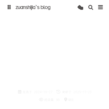
zuanshijia`s blog
博客
自建 cdn
原创
日常分享
日常分享：我是如何找到我被别人拿
走的快递找回来的
发表于
2024-10-27
更新于
2025-11-23
阅读量:
98
湖北