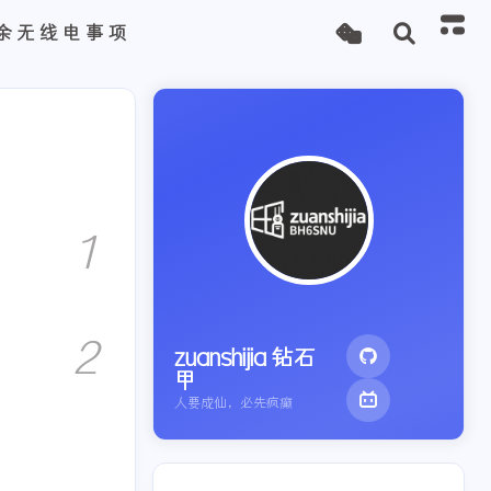
余无线电事项
1
2
zuanshijia 钻石
甲
人要成仙，必先疯癫